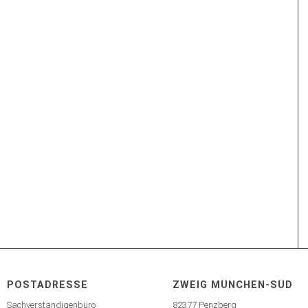
POSTADRESSE
ZWEIG MÜNCHEN-SÜD
Sachverständigenbüro
82377 Penzberg