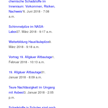
chemische Schadstoffe im
Innenraum: Vorkommen, Risiken,
Nachweis“
6. Juni 2018 - 7:08
a.m.
Schimmelpilze im NASA-
Labor
27. März 2018 - 9:17 a.m.
Weiterbildung Hausfäulepilze
9.
März 2018 - 9:18 a.m.
Vortrag 19. Allgäuer Altbautage
1.
Februar 2018 - 10:13 a.m.
19. Allgäuer Altbautage
31.
Januar 2018 - 8:09 a.m.
Teure Nachlässigkeit im Umgang
mit Asbest
3. Januar 2018 - 2:05
p.m.
Schadstoffe in Schulen sind noch